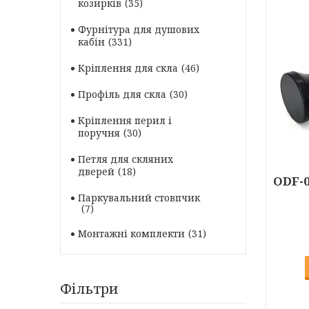
козирків
35
Фурнітура для душових
кабін
331
Кріплення для скла
46
Профіль для скла
30
Кріплення перил і
поручня
30
Петля для скляних
дверей
18
ODF-0
Паркувальний стовпчик
7
Монтажні комплекти
31
Фільтри