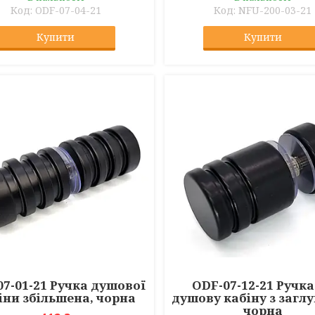
ODF-07-04-21
NFU-200-03-21
Купити
Купити
07-01-21 Ручка душової
ODF-07-12-21 Ручка
іни збільшена, чорна
душову кабіну з загл
чорна