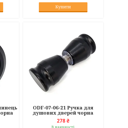
Купити
млинець
ODF-07-06-21 Ручка для
чорна
душових дверей чорна
278 ₴
В наявності