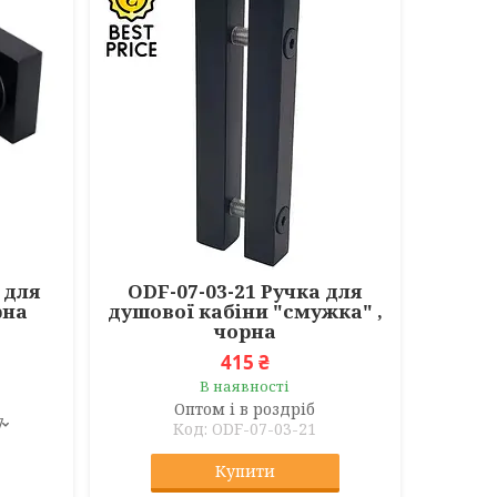
 для
ODF-07-03-21 Ручка для
рна
душової кабіни "смужка" ,
чорна
415 ₴
В наявності
Оптом і в роздріб
7
ODF-07-03-21
Купити