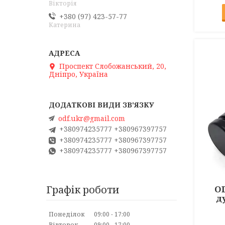
Вікторія
+380 (97) 423-57-77
Катерина
Проспект Слобожанський, 20,
Дніпро, Україна
odf.ukr@gmail.com
+380974235777 +380967397757
+380974235777 +380967397757
+380974235777 +380967397757
Графік роботи
OD
д
Понеділок
09:00
17:00
Вівторок
09:00
17:00