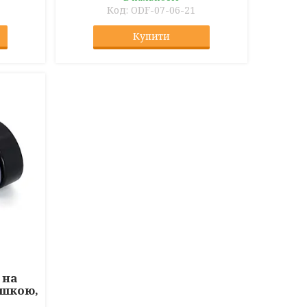
ODF-07-06-21
Купити
 на
ушкою,