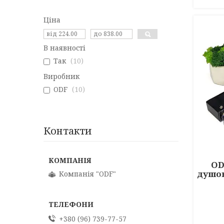
Ціна
В наявності
Так
10
Виробник
ODF
10
Контакти
OD
душов
Компанія "ODF"
+380 (96) 739-77-57