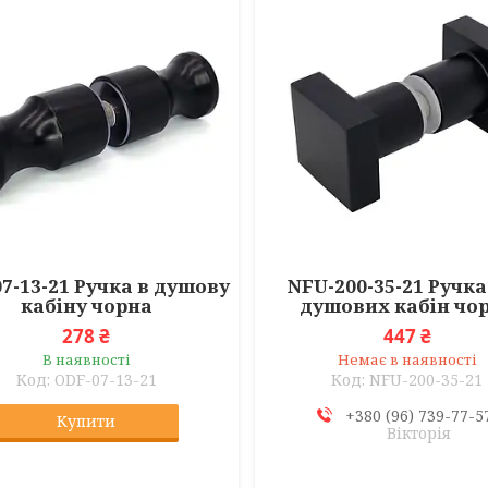
7-13-21 Ручка в душову
NFU-200-35-21 Ручка
кабіну чорна
душових кабін чо
278 ₴
447 ₴
В наявності
Немає в наявності
ODF-07-13-21
NFU-200-35-21
+380 (96) 739-77-5
Купити
Вікторія