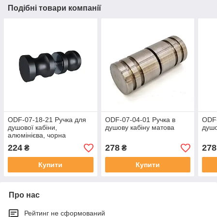
Подібні товари компанії
ODF-07-18-21 Ручка для
ODF-07-04-01 Ручка в
ODF-
душової кабіни,
душову кабіну матова
душо
алюмінієва, чорна
224
278
278
₴
₴
Купити
Купити
Про нас
Рейтинг не сформований