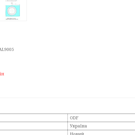
AL9005
ін
ODF
Україна
Новий