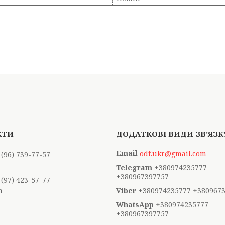
odf.ukr@gmail.com
 (96) 739-77-57
+380974235777
+380967397757
 (97) 423-57-77
а
+380974235777 +380967
+380974235777
+380967397757