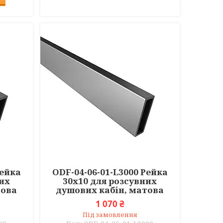
Рейка
ODF-04-06-01-L3000 Рейка
них
30х10 для розсувних
това
душових кабін, матова
1 070 ₴
Під замовлення