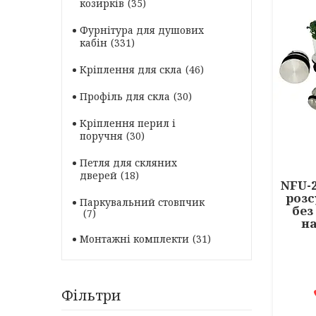
козирків
35
Фурнітура для душових
кабін
331
Кріплення для скла
46
Профіль для скла
30
Кріплення перил і
поручня
30
Петля для скляних
дверей
18
NFU-2
розс
Паркувальний стовпчик
без
7
н
Монтажні комплекти
31
Фільтри