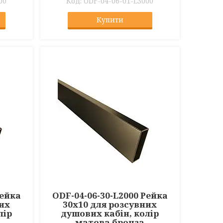
00
ODF-04-06-01-L3000
Купити
Рейка
ODF-04-06-30-L2000 Рейка
них
30х10 для розсувних
лір
душових кабін, колір
матова бронза