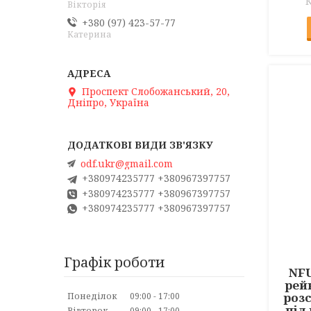
Вікторія
+380 (97) 423-57-77
Катерина
Проспект Слобожанський, 20,
Дніпро, Україна
odf.ukr@gmail.com
+380974235777 +380967397757
+380974235777 +380967397757
+380974235777 +380967397757
Графік роботи
NFU
рейк
роз
Понеділок
09:00
17:00
під
Вівторок
09:00
17:00