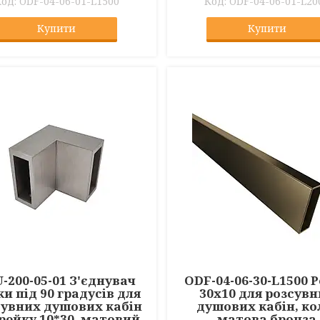
ODF-04-06-01-L1500
ODF-04-06-01-L20
Купити
Купити
-200-05-01 З'єднувач
ODF-04-06-30-L1500 
и під 90 градусів для
30х10 для розсув
сувних душових кабін
душових кабін, ко
 рейку 10*30, матовий
матова бронза