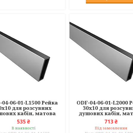
-04-06-01-L1500 Рейка
ODF-04-06-01-L2000 
0х10 для розсувних
30х10 для розсув
шових кабін, матова
душових кабін, ма
535 ₴
713 ₴
В наявності
Під замовлення