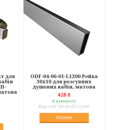
кт для
ODF-04-06-01-L1200 Рейка
кабін
30х10 для розсувних
 Ш-
душових кабін, матова
матова
428 ₴
В наявності
ODF-04-06-01-L1200
Купити