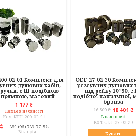
00-02-01 Комплект для
ODF-27-02-30 Компле
увних душових кабін,
розсувних душових 
 ручки, с Ш-подібною
під рейку 10*30, с
апрямною, матовий
подібної напрямної, 
бронза
1 177 ₴
10 401 ₴
16 509 ₴
Немає в наявності
NFU-200-02-01
В наявності
ODF-27-02-30
+380 (96) 739-77-57
Вікторія
Купити