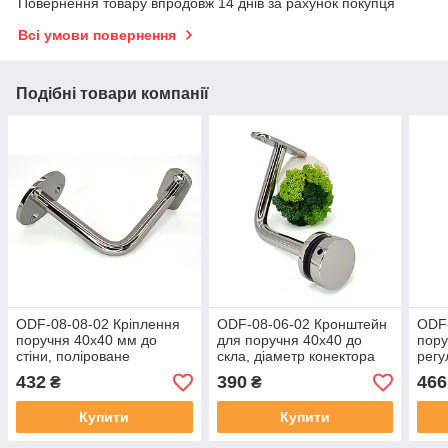
Повернення товару впродовж 14 днів за рахунок покупця
Всі умови повернення
Подібні товари компанії
ODF-08-08-02 Кріплення
ODF-08-06-02 Кронштейн
ODF-
поручня 40х40 мм до
для поручня 40х40 до
пору
стіни, поліроване
скла, діаметр конектора
регу
40мм, полірований
432
390
466
₴
₴
Купити
Купити