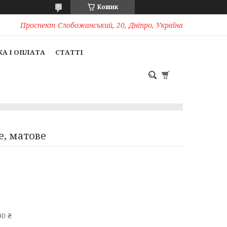
Кошик
Проспект Слобожанський, 20, Дніпро, Україна
А І ОПЛАТА
СТАТТІ
е, матове
0 ₴