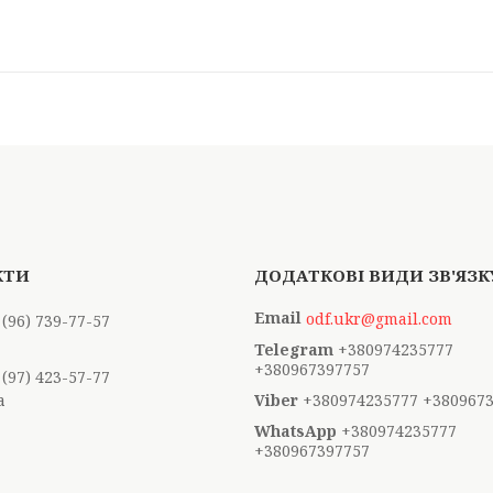
odf.ukr@gmail.com
 (96) 739-77-57
+380974235777
+380967397757
 (97) 423-57-77
а
+380974235777 +380967
+380974235777
+380967397757