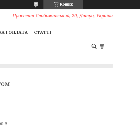
Кошик
Проспект Слобожанський, 20, Дніпро, Україна
А І ОПЛАТА
СТАТТІ
том
0 ₴