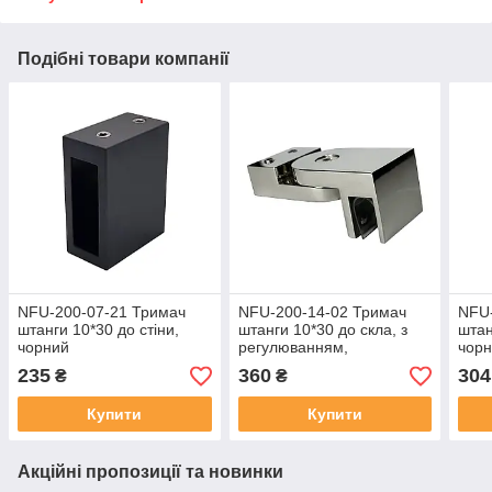
Подібні товари компанії
NFU-200-07-21 Тримач
NFU-200-14-02 Тримач
NFU-
штанги 10*30 до стіни,
штанги 10*30 до скла, з
штан
чорний
регулюванням,
чор
полірований
235
360
304
₴
₴
Купити
Купити
Акційні пропозиції та новинки