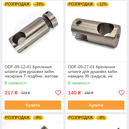
РОЗПРОДАЖ
–33%
РОЗПРОДАЖ
–12%
ODF-09-12-01 Кріплення
ODF-09-27-01 Кріплення
штанги для душових кабін,
штанги для душових кабін,
наскрізне Т-подібне, матове
накидне 90 градусів, не
регульоване, наскрізне,
В наявності
В наявності
матове
217
140
₴
₴
323 ₴
160 ₴
Купити
Купити
РОЗПРОДАЖ
–8%
РОЗПРОДАЖ
–8%