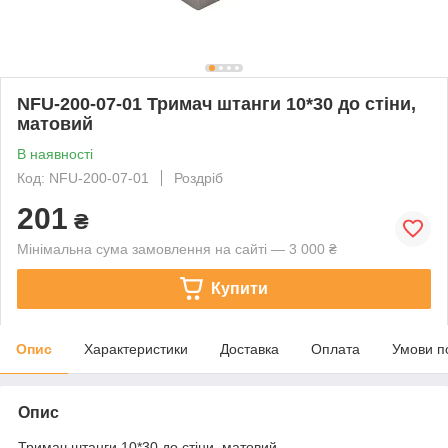
NFU-200-07-01 Тримач штанги 10*30 до стіни,
матовий
В наявності
Код: NFU-200-07-01
Роздріб
201
₴
Мінімальна сума замовлення на сайті — 3 000 ₴
Купити
Опис
Характеристики
Доставка
Оплата
Умови п
Опис
Тримач штанги 10*30 до стіни, матовий