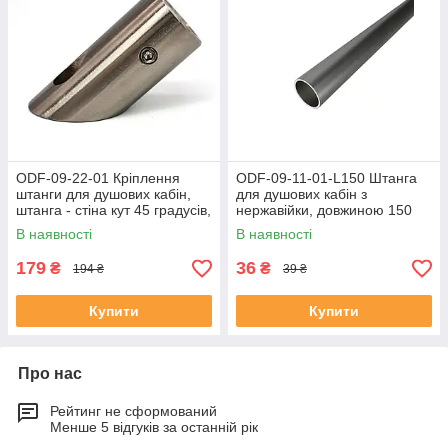
ODF-09-22-01 Кріплення
ODF-09-11-01-L150 Штанга
штанги для душових кабін,
для душових кабін з
штанга - стіна кут 45 градусів,
нержавійки, довжиною 150
під штангу 16 мм, матове
мм, діаметром 16 мм, матова
В наявності
В наявності
179
36
₴
₴
194 ₴
39 ₴
Купити
Купити
Про нас
Рейтинг не сформований
Менше 5 відгуків за останній рік