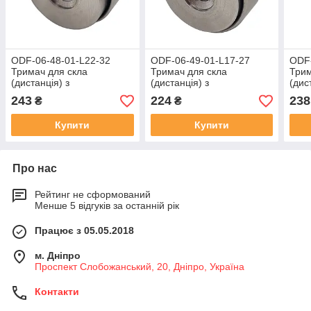
ODF-06-48-01-L22-32
ODF-06-49-01-L17-27
ODF-
Тримач для скла
Тримач для скла
Трим
(дистанція) з
(дистанція) з
(дис
регулюванням, для
регулюванням, для
регу
243
224
238
₴
₴
коннектора d40 мм, різьба
коннектора d40 мм, різьба
коне
М8, матовий
М10, матовий
М8, 
Купити
Купити
Про нас
Рейтинг не сформований
Менше 5 відгуків за останній рік
Працює з 05.05.2018
м. Дніпро
Проспект Слобожанський, 20, Дніпро, Україна
Контакти