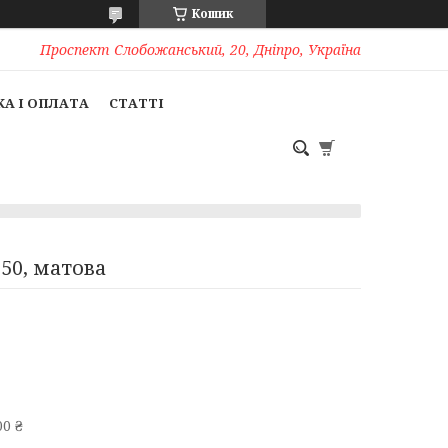
Кошик
Проспект Слобожанський, 20, Дніпро, Україна
А І ОПЛАТА
СТАТТІ
250, матова
0 ₴