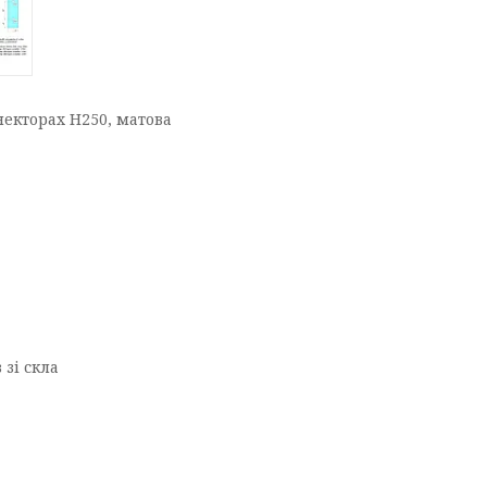
онекторах Н250, матова
 зі скла