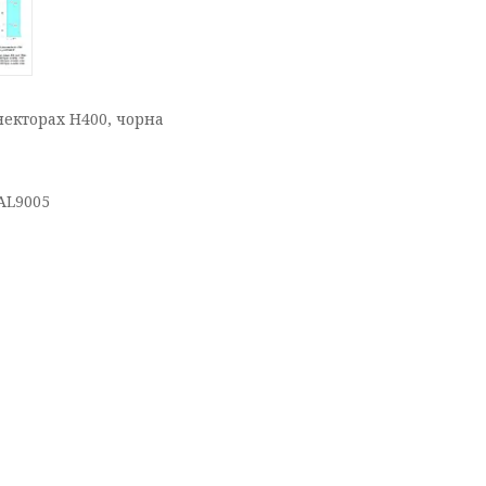
онекторах Н400, чорна
AL9005