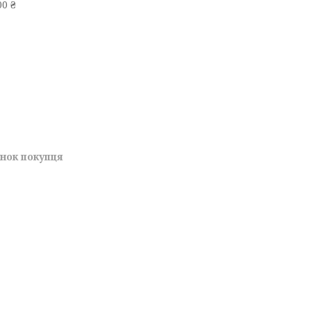
0 ₴
унок покупця