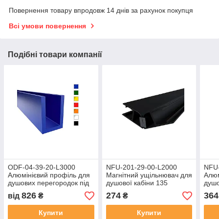
Повернення товару впродовж 14 днів за рахунок покупця
Всі умови повернення
Подібні товари компанії
ODF-04-39-20-L3000
NFU-201-29-00-L2000
NFU-
Алюмінієвий профіль для
Магнітний ущільнювач для
Алюм
душових перегородок під
душової кабіни 135
душо
скло 8 мм, кольоровий
градусів під скло 6 мм,
скло
826
274
364
від
₴
₴
чорний, довжиною
2000мм
Купити
Купити