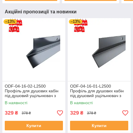
Акційні пропозиції та новинки
–13%
–13%
ODF-04-16-02-L2500
ODF-04-16-01-L2500
Профіль для душових кабін
Профіль для душових кабін
під душовий ущільнювач з
під душовий ущільнювач з
отворами під метиз,
отворами під метиз, матовий
В наявності
В наявності
полірований
329
329
₴
₴
378 ₴
378 ₴
Купити
Купити