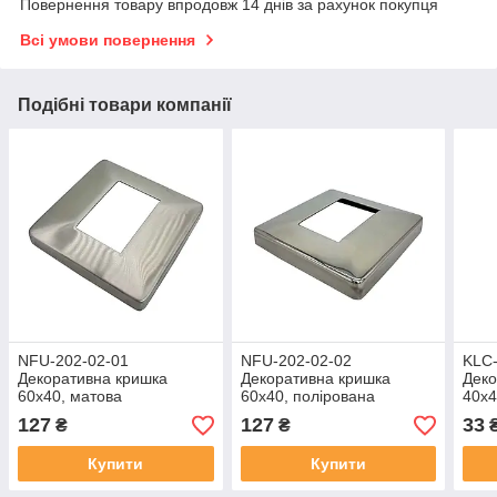
Повернення товару впродовж 14 днів за рахунок покупця
Всі умови повернення
Подібні товари компанії
NFU-202-02-01
NFU-202-02-02
KLC-
Декоративна кришка
Декоративна кришка
Деко
60х40, матова
60х40, полірована
40х4
127
127
33
₴
₴
Купити
Купити