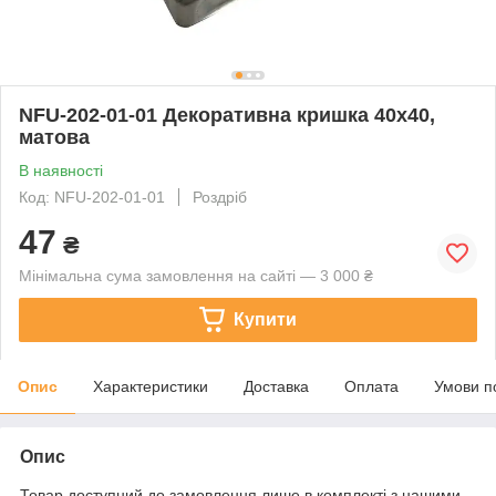
NFU-202-01-01 Декоративна кришка 40х40,
матова
В наявності
Код: NFU-202-01-01
Роздріб
47
₴
Мінімальна сума замовлення на сайті — 3 000 ₴
Купити
Опис
Характеристики
Доставка
Оплата
Умови п
Опис
Товар доступний до замовлення лише в комплекті з нашими