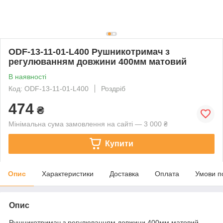
ODF-13-11-01-L400 Рушникотримач з
регулюванням довжини 400мм матовий
В наявності
Код: ODF-13-11-01-L400
Роздріб
474
₴
Мінімальна сума замовлення на сайті — 3 000 ₴
Купити
Опис
Характеристики
Доставка
Оплата
Умови п
Опис
Рушникотримач з регулюванням довжини 400мм матовий