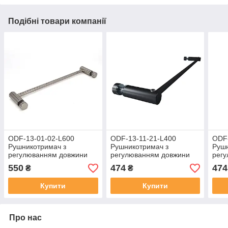
Подібні товари компанії
ODF-13-01-02-L600
ODF-13-11-21-L400
ODF-
Рушникотримач з
Рушникотримач з
Рушн
регулюванням довжини
регулюванням довжини
рег
600мм полірований
400мм чорний
400м
550
474
474
₴
₴
Купити
Купити
Про нас