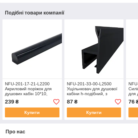
Подібні товари компанії
NFU-201-17-21-L2200
NFU-201-33-00-L2500
NFU-
Акриловий поріжок для
Ущільнювач для душової
Силі
душових кабін 10*10,
кабіни h-подібний, з
для 
чорний, довжиною
вусиком, під скло 8 мм,
град
239
87
76
₴
₴
2200мм
чорний, довжина 2500мм
чорн
мм
Купити
Купити
Про нас