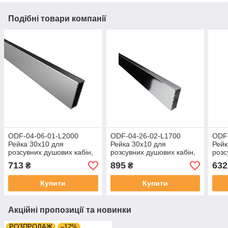
Подібні товари компанії
ODF-04-06-01-L2000
ODF-04-26-02-L1700
ODF-
Рейка 30х10 для
Рейка 30х10 для
Рейк
розсувних душових кабін,
розсувних душових кабін,
розс
матова
полірована premium
полі
713
895
632
₴
₴
Купити
Купити
Акційні пропозиції та новинки
РОЗПРОДАЖ
–12%