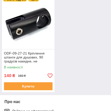
ODF-09-27-21 Кріплення
штанги для душових, 90
градусів накидне, не
регульоване, наскрізне,
В наявності
чорне
140
₴
160 ₴
Купити
Про нас