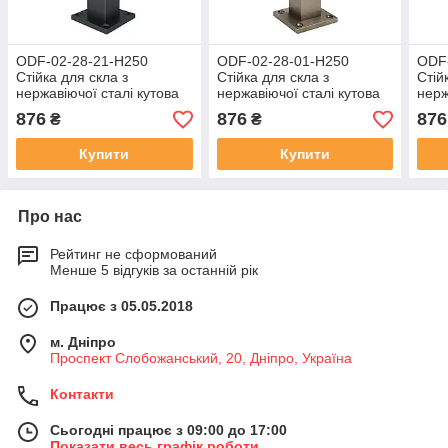
ODF-02-28-21-H250
ODF-02-28-01-H250
ODF
Стійка для скла з
Стійка для скла з
Стій
нержавіючої сталі кутова
нержавіючої сталі кутова
нерж
на конекторах Н250,
на конекторах Н250,
на к
876
876
876
₴
₴
чорна
матова
полі
Купити
Купити
Про нас
Рейтинг не сформований
Менше 5 відгуків за останній рік
Працює з 05.05.2018
м. Дніпро
Проспект Слобожанський, 20, Дніпро, Україна
Контакти
Сьогодні працює з 09:00 до 17:00
Показати весь графік роботи