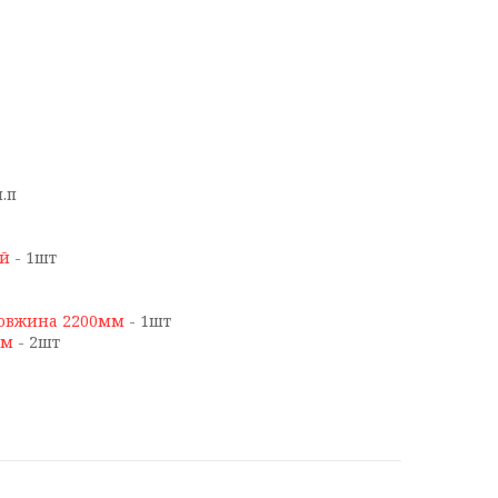
м.п
ий
- 1шт
 довжина 2200мм
- 1шт
мм
- 2шт