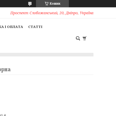
Кошик
Проспект Слобожанський, 20, Дніпро, Україна
А І ОПЛАТА
СТАТТІ
орна
0 ₴