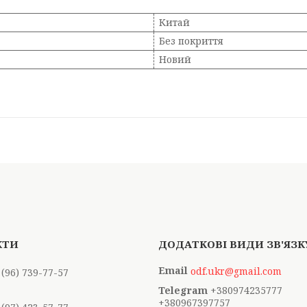
Китай
Без покриття
Новий
odf.ukr@gmail.com
 (96) 739-77-57
+380974235777
+380967397757