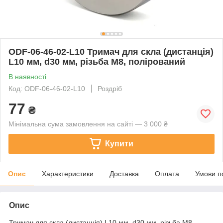
ODF-06-46-02-L10 Тримач для скла (дистанція)
L10 мм, d30 мм, різьбa М8, полірований
В наявності
Код: ODF-06-46-02-L10
Роздріб
77
₴
Мінімальна сума замовлення на сайті — 3 000 ₴
Купити
Опис
Характеристики
Доставка
Оплата
Умови п
Опис
Тримач для скла (дистанція) L10 мм, d30 мм, різьбa М8,