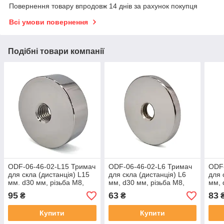
Повернення товару впродовж 14 днів за рахунок покупця
Всі умови повернення
Подібні товари компанії
ODF-06-46-02-L15 Тримач
ODF-06-46-02-L6 Тримач
ODF-
для скла (дистанція) L15
для скла (дистанція) L6
для 
мм. d30 мм, різьбa М8,
мм, d30 мм, різьбa М8,
мм, 
полірований
полірований
мат
95
63
83
₴
₴
Купити
Купити