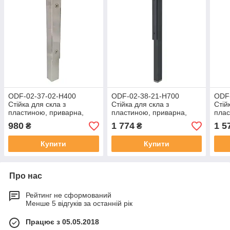
ODF-02-37-02-H400
ODF-02-38-21-H700
ODF
Стійка для скла з
Стійка для скла з
Стій
пластиною, приварна,
пластиною, приварна,
плас
висотою 392 мм ,
висотою 692 мм, чорна
висо
980
1 774
1 5
₴
₴
полірована
Купити
Купити
Про нас
Рейтинг не сформований
Менше 5 відгуків за останній рік
Працює з 05.05.2018