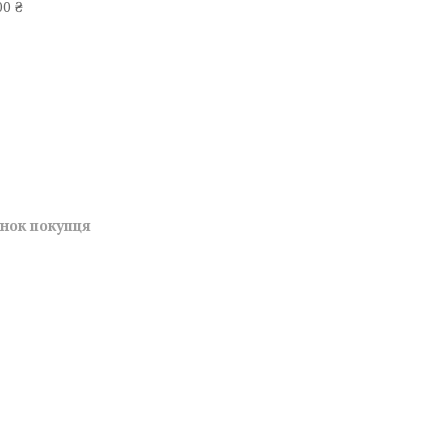
0 ₴
унок покупця