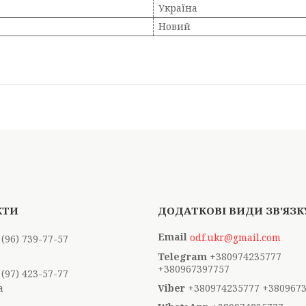
Україна
Новий
odf.ukr@gmail.com
 (96) 739-77-57
+380974235777
+380967397757
 (97) 423-57-77
а
+380974235777 +380967