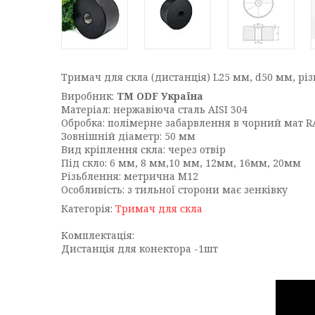
Тримач для скла (дистанція) L25 мм, d50 мм, рі
Виробник:
ТМ ODF Україна
Матеріал: нержавіюча сталь AISI 304
Обробка: полімерне забарвлення в чорний мат R
Зовнішній діаметр: 50 мм
Вид кріплення скла: через отвір
Під скло: 6 мм, 8 мм,10 мм, 12мм, 16мм, 20мм
Різьблення: метрична М12
Особливість: з тильної сторони має зенківку
Категорія:
Тримач для скла
Комплектація:
Дистанція для конектора -1шт