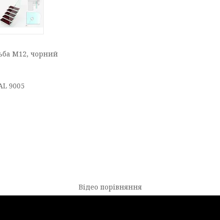
зьбa М12, чорний
AL 9005
Відео порівняння