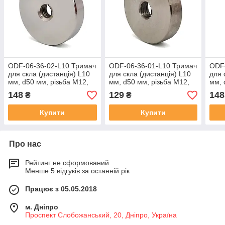
ODF-06-36-02-L10 Тримач
ODF-06-36-01-L10 Тримач
ODF-
для скла (дистанція) L10
для скла (дистанція) L10
для 
мм, d50 мм, різьбa М12,
мм, d50 мм, різьбa М12,
мм, 
полірований
матовий
полі
148
129
148
₴
₴
Купити
Купити
Про нас
Рейтинг не сформований
Менше 5 відгуків за останній рік
Працює з 05.05.2018
м. Дніпро
Проспект Слобожанський, 20, Дніпро, Україна