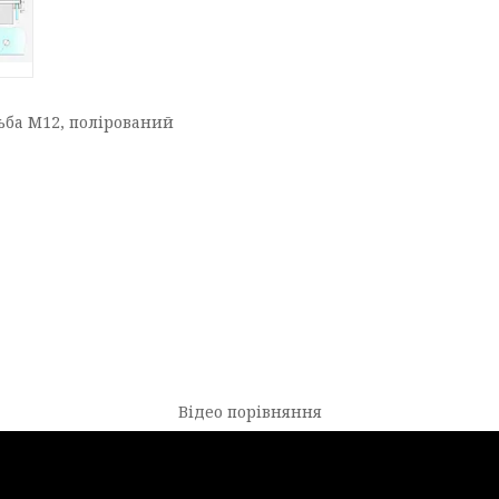
зьбa М12, полірований
Відео порівняння