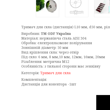
Тримач для скла (дистанція) L10 мм, d50 мм, рі
Виробник:
ТМ ODF Україна
Матеріал: нержавіюча сталь AISI 304
Обробка: електроплазмове полірування
Зовнішній діаметр: 50 мм
Вид кріплення скла: через отвір
Під скло: 6 мм, 8 мм,10 мм, 12мм, 16мм, 20мм
Різьблення: метрична М12
Особливість: з тильної сторони має зенківку
Категорія:
Тримач для скла
Комплектація:
Дистанція для конектора -1шт