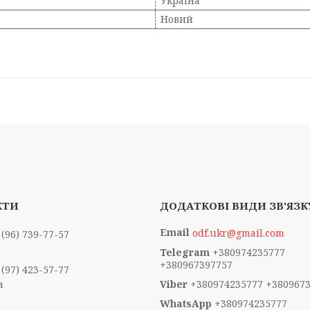
Україна
Новий
odf.ukr@gmail.com
 (96) 739-77-57
+380974235777
+380967397757
 (97) 423-57-77
а
+380974235777 +380967
+380974235777