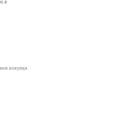
0 ₴
унок покупця