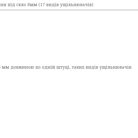
ни під скло 8мм (17 видів ущільнювачів)
35 мм довжиною по одній штуці, таких видів ущільнювачів: