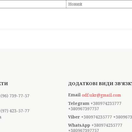
Новий
odf.ukr@gmail.com
 (96) 739-77-57
+380974235777
+380967397757
 (97) 423-57-77
а
+380974235777 +380967
+380974235777
+380967397757