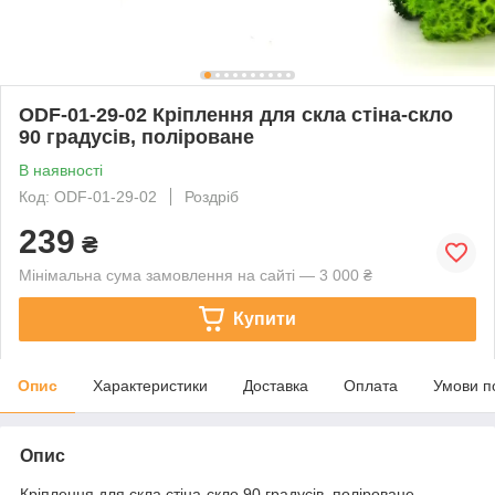
ODF-01-29-02 Кріплення для скла стіна-скло
90 градусів, поліроване
В наявності
Код: ODF-01-29-02
Роздріб
239
₴
Мінімальна сума замовлення на сайті — 3 000 ₴
Купити
Опис
Характеристики
Доставка
Оплата
Умови п
Опис
Кріплення для скла стіна-скло 90 градусів, поліроване