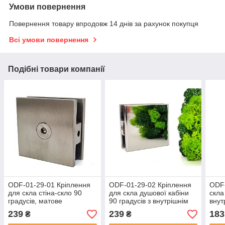
Умови повернення
Повернення товару впродовж 14 днів за рахунок покупця
Всі умови повернення
Подібні товари компанії
ODF-01-29-01 Кріплення
ODF-01-29-02 Кріплення
ODF-
для скла стіна-скло 90
для скла душової кабіни
скла
градусів, матове
90 градусів з внутрішнім
внут
кріпленням до стіни,
сері
239
239
183
₴
₴
поліроване