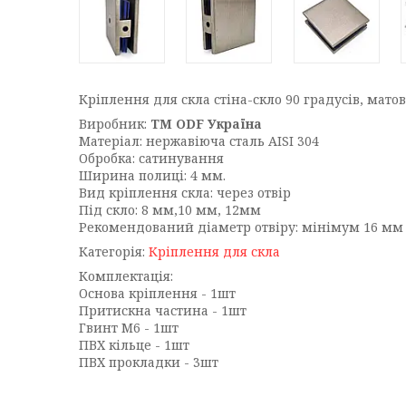
Кріплення для скла стіна-скло 90 градусів, мато
Виробник:
ТМ ODF Україна
Матеріал: нержавіюча сталь AISI 304
Обробка: сатинування
Ширина полиці: 4 мм.
Вид кріплення скла: через отвір
Під скло: 8 мм,10 мм, 12мм
Рекомендований діаметр отвіру: мінімум 16 мм
Категорія:
Кріплення для скла
Комплектація:
Основа кріплення - 1шт
Притискна частина - 1шт
Гвинт М6 - 1шт
ПВХ кільце - 1шт
ПВХ прокладки - 3шт