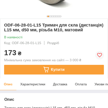
ODF-06-28-01-L15 Тримач для скла (дистанція)
L15 мм, d50 мм, різьбa М10, матовий
В наявності
Код: ODF-06-28-01-L15
Роздріб
173
₴
Мінімальна сума замовлення на сайті — 3 000 ₴
Купити
Опис
Характеристики
Доставка
Оплата
Умови п
Опис
Тримач для скла (дистанція) L15 мм, d50 мм, різьбa М10,