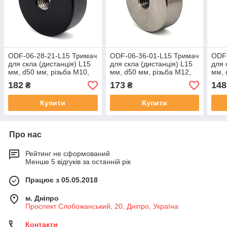
ODF-06-28-21-L15 Тримач
ODF-06-36-01-L15 Тримач
ODF-
для скла (дистанція) L15
для скла (дистанція) L15
для 
мм, d50 мм, різьбa М10,
мм, d50 мм, різьбa М12,
мм, 
чорний
матовий
полі
182
173
148
₴
₴
Купити
Купити
Про нас
Рейтинг не сформований
Менше 5 відгуків за останній рік
Працює з 05.05.2018
м. Дніпро
Проспект Слобожанський, 20, Дніпро, Україна
Контакти