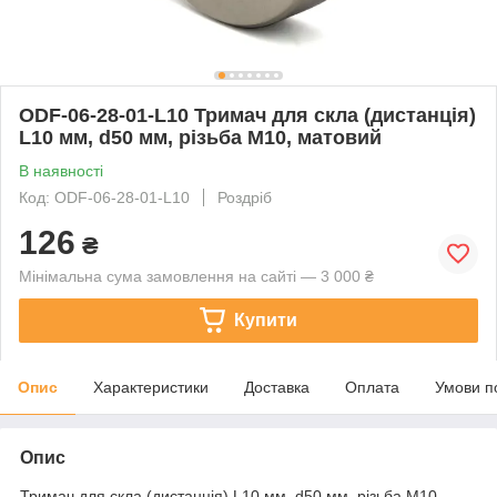
ODF-06-28-01-L10 Тримач для скла (дистанція)
L10 мм, d50 мм, різьбa М10, матовий
В наявності
Код: ODF-06-28-01-L10
Роздріб
126
₴
Мінімальна сума замовлення на сайті — 3 000 ₴
Купити
Опис
Характеристики
Доставка
Оплата
Умови п
Опис
Тримач для скла (дистанція) L10 мм, d50 мм, різьбa М10,