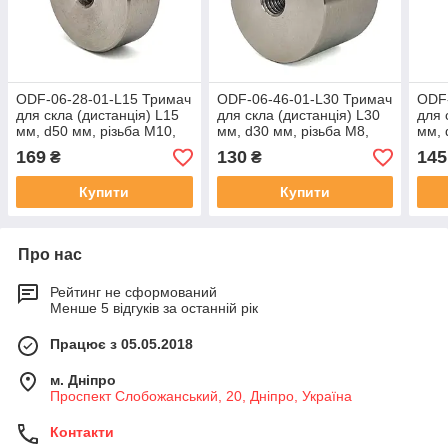
ODF-06-28-01-L15 Тримач
ODF-06-46-01-L30 Тримач
ODF-
для скла (дистанція) L15
для скла (дистанція) L30
для 
мм, d50 мм, різьбa М10,
мм, d30 мм, різьбa М8,
мм, 
матовий
матовий
полі
169
130
145
₴
₴
Купити
Купити
Про нас
Рейтинг не сформований
Менше 5 відгуків за останній рік
Працює з 05.05.2018
м. Дніпро
Проспект Слобожанський, 20, Дніпро, Україна
Контакти