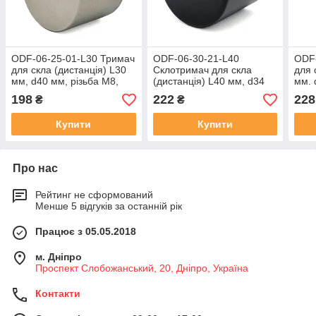
ODF-06-25-01-L30 Тримач
ODF-06-30-21-L40
ODF-
для скла (дистанція) L30
Склотримач для скла
для 
мм, d40 мм, різьбa М8,
(дистанція) L40 мм, d34
мм. 
матовий
мм з різьбою М8, чорний
полі
198
222
228
₴
₴
Купити
Купити
Про нас
Рейтинг не сформований
Менше 5 відгуків за останній рік
Працює з 05.05.2018
м. Дніпро
Проспект Слобожанський, 20, Дніпро, Україна
Контакти