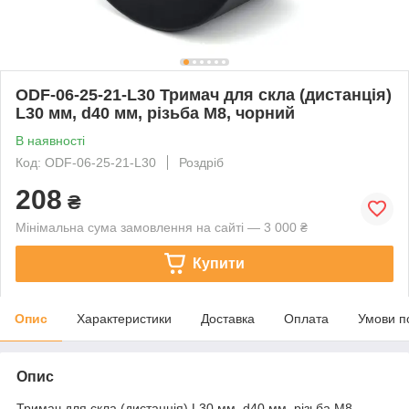
ODF-06-25-21-L30 Тримач для скла (дистанція)
L30 мм, d40 мм, різьбa М8, чорний
В наявності
Код: ODF-06-25-21-L30
Роздріб
208
₴
Мінімальна сума замовлення на сайті — 3 000 ₴
Купити
Опис
Характеристики
Доставка
Оплата
Умови п
Опис
Тримач для скла (дистанція) L30 мм, d40 мм, різьбa М8,