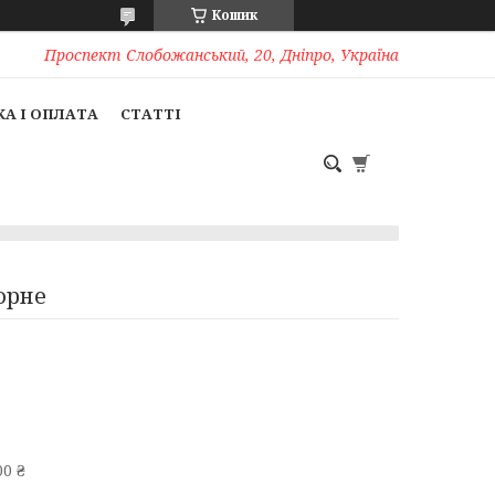
Кошик
Проспект Слобожанський, 20, Дніпро, Україна
А І ОПЛАТА
СТАТТІ
орне
0 ₴