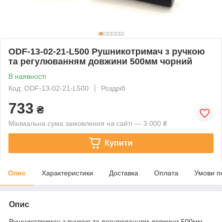
ODF-13-02-21-L500 Рушникотримач з ручкою
та регулюванням довжини 500мм чорний
В наявності
Код: ODF-13-02-21-L500
Роздріб
733
₴
Мінімальна сума замовлення на сайті — 3 000 ₴
Купити
Опис
Характеристики
Доставка
Оплата
Умови п
Опис
Рушникотримач з ручкою та регулюванням довжини 500мм