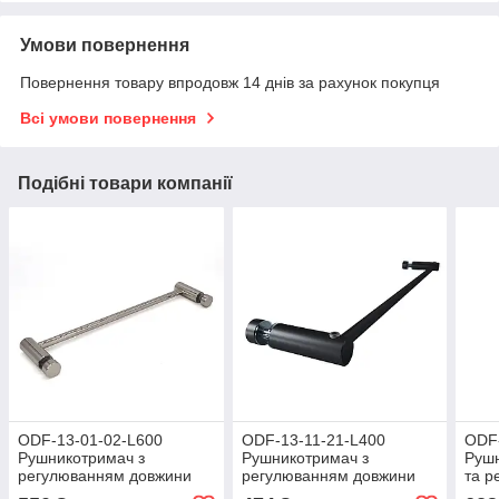
Умови повернення
Повернення товару впродовж 14 днів за рахунок покупця
Всі умови повернення
Подібні товари компанії
ODF-13-01-02-L600
ODF-13-11-21-L400
ODF-
Рушникотримач з
Рушникотримач з
Рушн
регулюванням довжини
регулюванням довжини
та р
600мм полірований
400мм чорний
600м