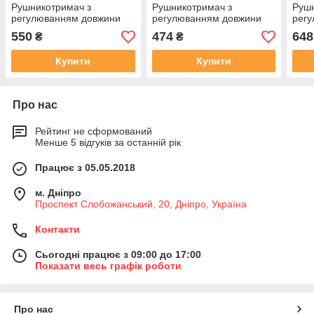
Рушникотримач з
Рушникотримач з
Рушн
регулюванням довжини
регулюванням довжини
рег
600мм полірований
400мм полірований
500
550
474
648
₴
₴
Купити
Купити
Про нас
Рейтинг не сформований
Менше 5 відгуків за останній рік
Працює з 05.05.2018
м. Дніпро
Проспект Слобожанський, 20, Дніпро, Україна
Контакти
Сьогодні працює з 09:00 до 17:00
Показати весь графік роботи
Про нас