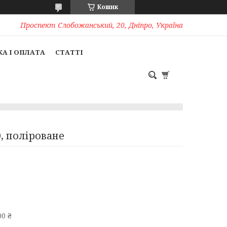
Кошик
Проспект Слобожанський, 20, Дніпро, Україна
А І ОПЛАТА
СТАТТІ
, поліроване
0 ₴