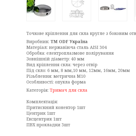
Точкове кріплення для скла кругле з боковим отв
Виробник:
ТМ ODF Україна
Матеріал: нержавіюча сталь AISI 304
Обробка: електроплазмове полірування
Зовнішній діаметр: 40 мм
Вид кріплення скла: через отвір
Під скло: 6 мм, 8 мм,10 мм, 12мм, 16мм, 20мм
Різьблення: метрична М10
Особливості: опукла форма
Категорія:
Тримач для скла
Комплектація:
Притискний конектор 1шт
Центрик 1шт
Ексцентрик 1шт
ПВХ прокладки 3шт