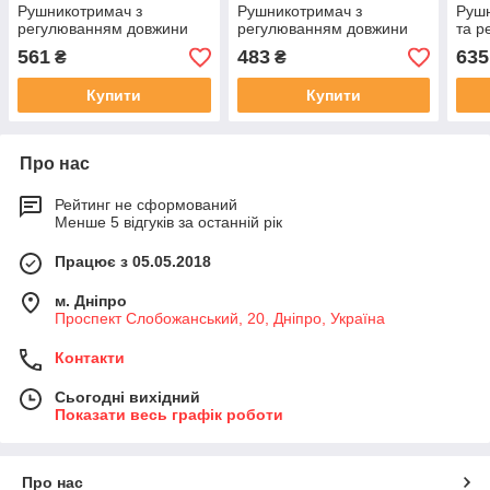
Рушникотримач з
Рушникотримач з
Рушн
регулюванням довжини
регулюванням довжини
та р
600мм полірований
400мм полірований
600м
561
483
635
₴
₴
Купити
Купити
Про нас
Рейтинг не сформований
Менше 5 відгуків за останній рік
Працює з 05.05.2018
м. Дніпро
Проспект Слобожанський, 20, Дніпро, Україна
Контакти
Сьогодні вихідний
Показати весь графік роботи
Про нас