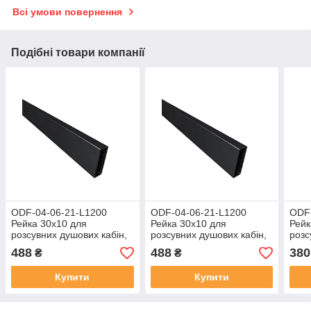
Всі умови повернення
Подібні товари компанії
ODF-04-06-21-L1200
ODF-04-06-21-L1200
ODF-
Рейка 30х10 для
Рейка 30х10 для
Рейк
розсувних душових кабін,
розсувних душових кабін,
розс
чорна
чорна
полі
488
488
380
₴
₴
Купити
Купити