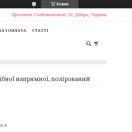
Кошик
Проспект Слобожанський, 20, Дніпро, Україна
А І ОПЛАТА
СТАТТІ
дібної напрямної, полірований
0 ₴