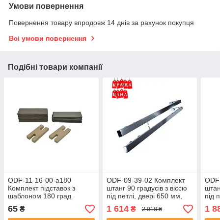
Умови повернення
Повернення товару впродовж 14 днів за рахунок покупця
Всі умови повернення
Подібні товари компанії
ODF-11-16-00-a180
ODF-09-39-02 Комплект
ODF-
Комплект підставок з
штанг 90 градусів з віссю
штан
шаблоном 180 град
під петлі, двері 650 мм,
під 
полірований
чор
65
1 614
1 8
₴
₴
2 018 ₴